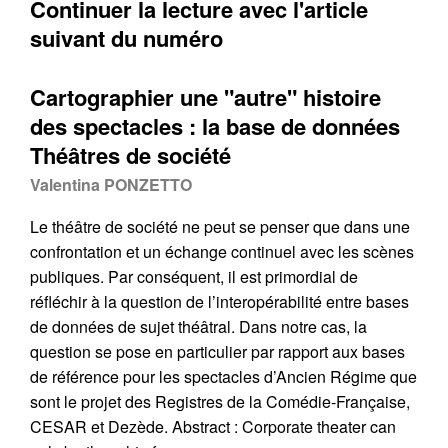
Continuer la lecture avec l'article
(3).
https://doi.org/10.34745/numerev_2204
Récupération de l'adresse e-mail
suivant du numéro
Copier dans votre presse-papier
Cartographier une "autre" histoire
des spectacles : la base de données
Théâtres de société
Valentina PONZETTO
Le théâtre de société ne peut se penser que dans une
confrontation et un échange continuel avec les scènes
publiques. Par conséquent, il est primordial de
réfléchir à la question de l’interopérabilité entre bases
de données de sujet théâtral. Dans notre cas, la
question se pose en particulier par rapport aux bases
de référence pour les spectacles d’Ancien Régime que
sont le projet des Registres de la Comédie-Française,
CESAR et Dezède. Abstract : Corporate theater can