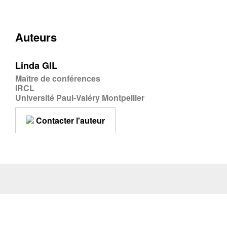
Auteurs
Linda GIL
Maître de conférences
IRCL
Université Paul-Valéry Montpellier
Contacter l'auteur
Citer cet article
Fermer
GIL, L. (2023) Inventaire de la
Contacter
Fermer
correspondance de Beaumarchais.
Global18
,