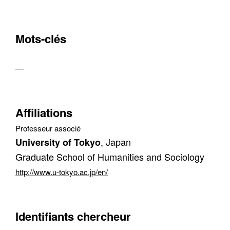
Mots-clés
—
Contacter
Affiliations
Fermer
Professeur associé
Récupération de l'adresse e-mail
, Japan
University of Tokyo
Graduate School of Humanities and Sociology
http://www.u-tokyo.ac.jp/en/
Identifiants chercheur