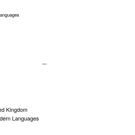
 Languages
—
cter
tion de l'adresse e-mail
ted Kingdom
odern Languages